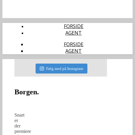
FORSIDE
AGENT
FORSIDE
AGENT
Følg med på Instagram
Borgen.
Snart
er
der
premiere