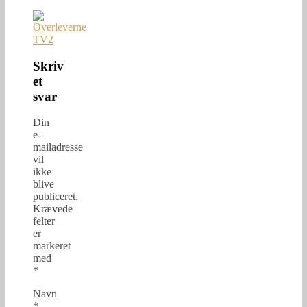
Skriv
et
svar
Din
e-
mailadresse
vil
ikke
blive
publiceret.
Krævede
felter
er
markeret
med
*
Navn
*