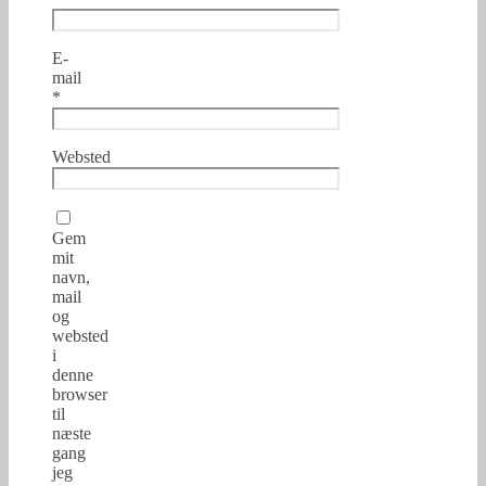
E-
mail
*
Websted
Gem
mit
navn,
mail
og
websted
i
denne
browser
til
næste
gang
jeg